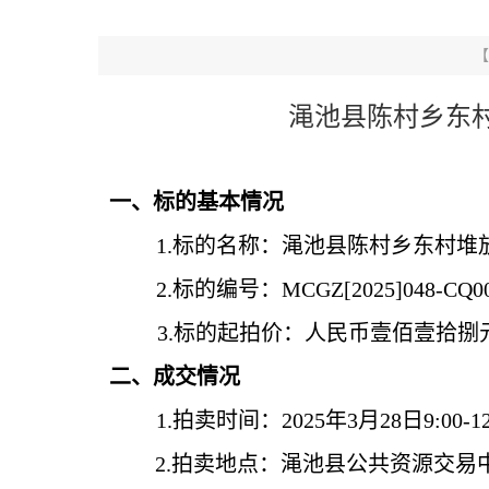
【
渑池县陈村乡东
一、标的基本情况
1.标的名称：
渑池县
陈村乡
东村
堆
2.标的编号：
MCGZ[2025]04
8
-CQ0
3.标的起拍价：
人民币壹佰壹拾捌
二、成交情况
1.拍卖时间：202
5
年
3
月
28
日
9:00-
1
2.拍卖地点：
渑池县
公共资源交易