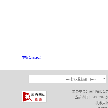
中标公示.pdf
主办单位：三门峡市公
当前访问：
34967916
次
技术支持