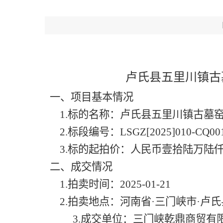
【
卢氏县五里川镇古
一、项目基本情况
1.标的名称：卢氏县五里川镇古墓窑
2.标段编号：LSGZ[2025]010-CQ001
3.标的起拍价：人民币壹拾陆万陆
二、成交情况
1.拍卖时间：2025-01-21
2.拍卖地点：河南省·三门峡市·卢氏
3.成交单位：三门峡乾鼎商贸