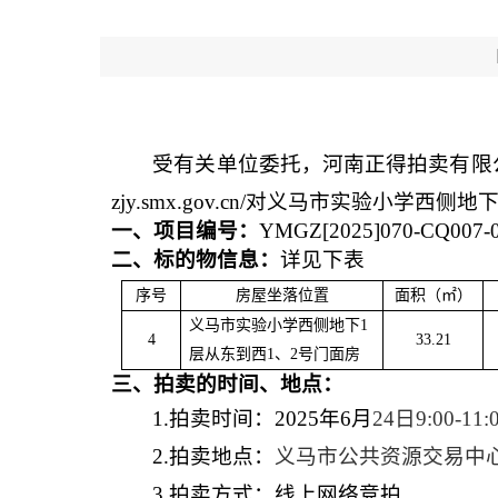
【
受有关单位委托，河南
正得
拍卖有限
zjy.smx.gov.cn/
对义马市实验小学西侧
地
一、项目
编号
：
YMGZ[2025]070-CQ007-
二
、标的物信息
：
详见下表
序号
房屋坐落位置
面积（㎡）
义马市实验小学西侧地下
1
4
33.21
层从东到西1、2号门面房
三
、拍卖的时间、地点：
1
.
拍卖时间：
202
5
年
6
月
24
日
9:00-
1
1
:
2
.
拍卖地点：
义马市公共资源交易中
3
.
拍卖方式：线上网络竞拍