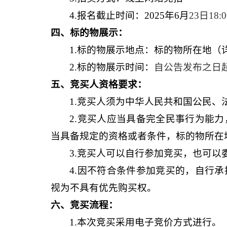
4
.
报名截止时间：
202
5
年
6
月
23
日
1
8
:
0
四
、标的物展示：
1
.
标的物展示地点：标的
物
所在地（
2
.
标的物展示时间：
自公告发布之日
五、竞买人资格要求：
1.竞买人须为中华人民共和国公民、
2.竞买人应当具备完全民事行为能
当具备规定的资格或者条件，标的物所在
3.竞买人可以自行参加竞买，也可以
4.因不符合条件参加竞买的，自行
视为不具有优先购买权。
六、竞买流程：
1.本次竞买采用电子竞价方式进行。