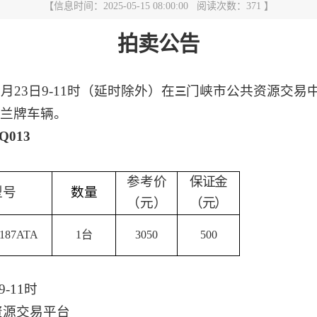
【信息时间：2025-05-15 08:00:00 阅读次数：
371
】
拍卖公告
5月23日9-11时
（延时除外）在
门峡市公共
资源交易
三
雪佛兰牌车辆。
CQ013
参考价
保证金
型号
数量
（元）
（元）
87ATA
1台
3050
500
9-11时
资源交易平台