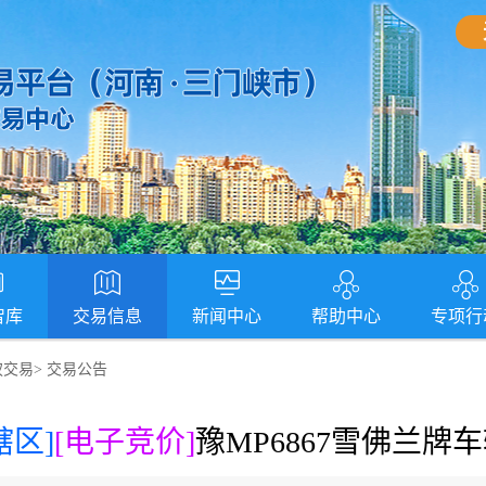
智库
交易信息
新闻中心
帮助中心
专项行
权交易
>
交易公告
辖区]
[电子竞价]
豫MP6867雪佛兰牌